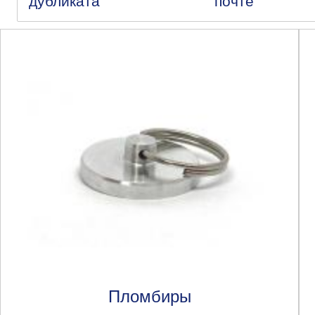
дубликата
почте
Пломбиры