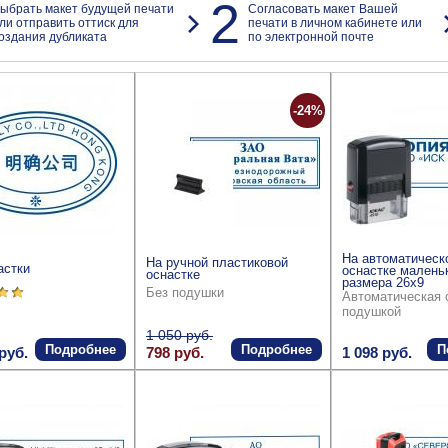
2
ыбрать макет будущей печати
Согласовать макет Вашей
ли отправить оттиск для
печати в личном кабинете или
оздания дубликата
по электронной почте
-24%
На автоматическ
На ручной пластиковой
астки
оснастке малень
оснастке
размера 26x9
Без подушки
Автоматическая 
подушкой
1 050 руб.
Подробнее
Подробнее
П
руб.
798 руб.
1 098 руб.