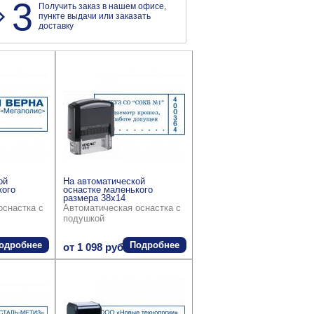
3
Получить заказ в нашем офисе,
пункте выдачи или заказать
доставку
ой
На автоматической
кого
оснастке маленького
размера 38x14
оснастка с
Автоматическая оснастка с
подушкой
одробнее
Подробнее
от 1 098 руб.