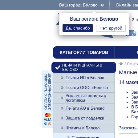
Ваш город: Белово
Онлайн за
интернет-магазин
Ваш регион:
Белово
2 
Нет, другой
печати и штампы
КАТЕГОРИИ ТОВАРОВ
/
Печати
ПЕЧАТИ И ШТАМПЫ В
БЕЛОВО
Малые 
Печати ИП в Белово
14 маке
Печати ООО в Белово
Зак
Рекламные штампы с
Зая
логотипом
Зак
В Б
Печати АО в Белово
Бел
Го
Защита от подделки
Заказать
Штампы в Белово
С реквизитами