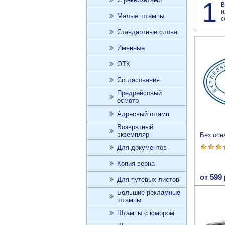
1
В
и
Малые штампы
с
Стандартные слова
Именные
ОТК
Согласования
Предрейсовый
осмотр
Адресный штамп
Возвратный
экземпляр
Без осн
Для документов
Копия верна
от 599 
Для путевых листов
Большие рекламные
штампы
Штампы с юмором