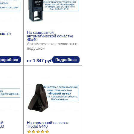
На квадратной
настке
автоматической оснастке
40x40
Автоматическая оснастка с
подушкой
одробнее
Подробнее
от 1 347 руб.
ой
На карманной оснастке
30
Trodat 9440