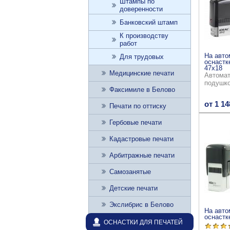
Штампы по
доверенности
Банковский штамп
К производству
работ
На авто
Для трудовых
оснастк
47x18
Медицинские печати
Автомат
подушк
Факсимиле в Белово
от 1 14
Печати по оттиску
Гербовые печати
Кадастровые печати
Арбитражные печати
Самозанятые
Детские печати
Экслибрис в Белово
На авто
оснастк
ОСНАСТКИ ДЛЯ ПЕЧАТЕЙ