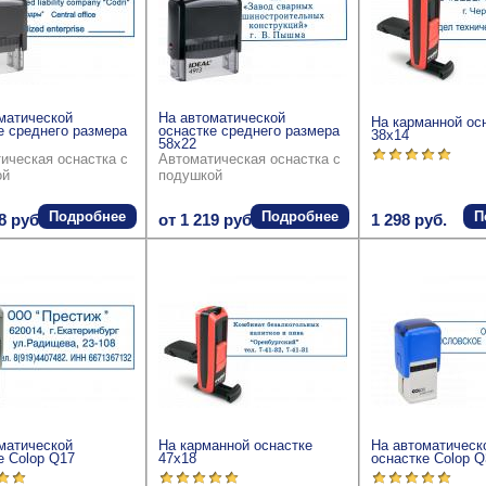
матической
На автоматической
На карманной ос
е среднего размера
оснастке среднего размера
38x14
58x22
ическая оснастка с
Автоматическая оснастка с
ой
подушкой
Подробнее
Подробнее
П
8 руб.
от 1 219 руб.
1 298 руб.
матической
На карманной оснастке
На автоматическ
е Colop Q17
47x18
оснастке Colop Q