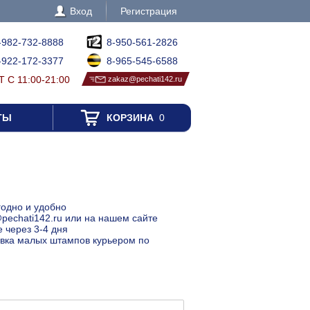
Вход
Регистрация
-982-732-8888
8-950-561-2826
-922-172-3377
8-965-545-6588
 С 11:00-21:00
zakaz@pechati142.ru
ТЫ
КОРЗИНА
0
годно и удобно
@pechati142.ru или на нашем сайте
 через 3-4 дня
тавка малых штампов курьером по