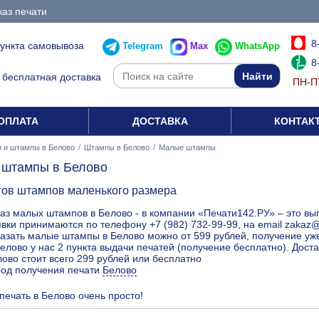
каз печати
8
пункта самовывоза
Telegram
Max
WhatsApp
8
бесплатная доставка
ПН-ПТ
ОПЛАТА
ДОСТАВКА
КОНТАК
 и штампы в Белово
/
Штампы в Белово
/
Малые штампы
штампы в Белово
тов штампов маленького размера
аз малых штампов в Белово - в компании «Печати142.РУ» – это вы
вки принимаются по телефону +7 (982) 732-99-99, на email zakaz
азать малые штампы в Белово можно от 599 рублей, получение уже
елово у нас 2 пункта выдачи печатей (получение бесплатно). Дос
ово стоит всего 299 рублей или бесплатно
род получения печати
Белово
 печать в Белово очень просто!