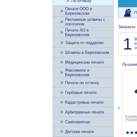
По оттиску
Печати ООО в
П
Березовском
Рекламные штампы с
логотипом
Заказать
Печати АО в
Березовском
1
В
Защита от подделки
и
с
Штампы в Березовском
Медицинские печати
Лучшие
Факсимиле в
Березовском
Печати по оттиску
Гербовые печати
Кадастровые печати
«
Арбитражные печати
Карман
Pocket
Самозанятые
Детские печати
★★
★★