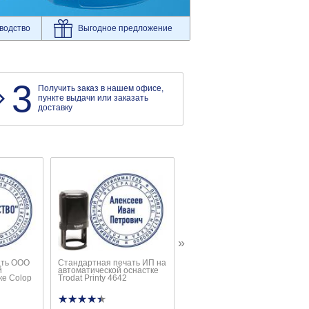
водство
Выгодное предложение
3
Получить заказ в нашем офисе,
пункте выдачи или заказать
доставку
»
ать ООО
Стандартная печать ИП на
Карманная оснастка Trodat
й
автоматической оснастке
Pocket Printy 9511
ке Colop
Trodat Printy 4642
★★★★★
★★★★★
★★★★★
★★★★★