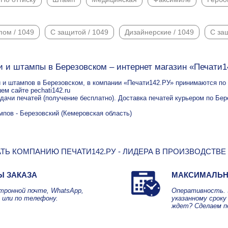
пом / 1049
С защитой / 1049
Дизайнерские / 1049
С за
и и штампы в Березовском – интернет магазин «Печати1
 и штампов в Березовском, в компании «Печати142.РУ» принимаются по т
ем сайте pechati142.ru
ыдачи печатей (получение бесплатно). Доставка печатей курьером по Бер
мпов - Березовский (Кемеровская область)
ТЬ КОМПАНИЮ ПЕЧАТИ142.РУ - ЛИДЕРА В ПРОИЗВОДСТВЕ
Ы ЗАКАЗА
МАКСИМАЛЬН
ктронной почте, WhatsApp,
Оперативность. 
 или по телефону.
указанному сроку 
ждет? Сделаем п