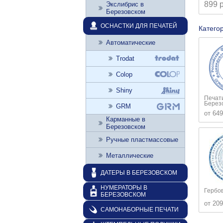
899 
Экслибрис в
Березовском
ОСНАСТКИ ДЛЯ ПЕЧАТЕЙ
Катего
Автоматические
Trodat
Colop
Shiny
Печат
Берез
GRM
от 649
Карманные в
Березовском
Ручные пластмассовые
Металлические
ДАТЕРЫ В БЕРЕЗОВСКОМ
НУМЕРАТОРЫ В
Гербо
БЕРЕЗОВСКОМ
от 209
САМОНАБОРНЫЕ ПЕЧАТИ