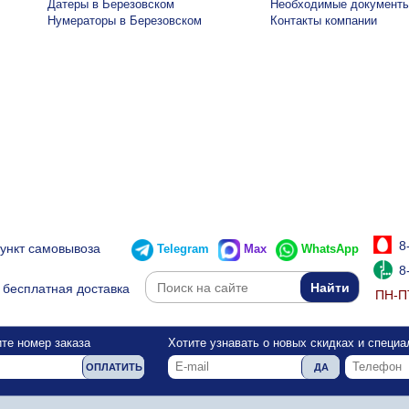
Датеры в Березовском
Необходимые документ
Нумераторы в Березовском
Контакты компании
8
пункт самовывоза
Telegram
Max
WhatsApp
8
бесплатная доставка
ПН-ПТ
те номер заказа
Хотите узнавать о новых скидках и специ