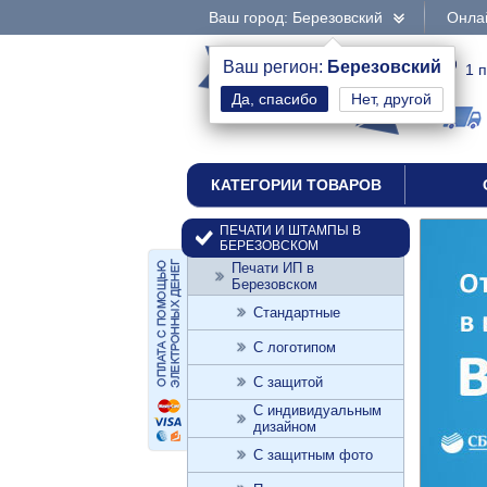
Ваш город: Березовский
Онлай
интернет-магазин
Ваш регион:
Березовский
1 
Нет, другой
печати и штампы
КАТЕГОРИИ ТОВАРОВ
ПЕЧАТИ И ШТАМПЫ В
БЕРЕЗОВСКОМ
Печати ИП в
Березовском
Стандартные
С логотипом
С защитой
С индивидуальным
дизайном
С защитным фото