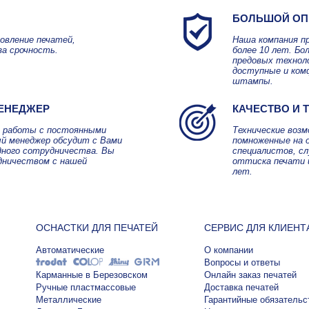
БОЛЬШОЙ ОП
овление печатей,
Наша компания п
за срочность.
более 10 лет. Б
предовых технол
доступные и ком
штампы.
ЕНЕДЖЕР
КАЧЕСТВО И 
я работы с постоянными
Технические воз
й менеджер обсудит с Вами
помноженные на 
дного сотрудничества. Вы
специалистов, с
дничеством с нашей
оттиска печати 
лет.
ОСНАСТКИ ДЛЯ ПЕЧАТЕЙ
СЕРВИС ДЛЯ КЛИЕНТ
Автоматические
О компании
Вопросы и ответы
Карманные в Березовском
Онлайн заказ печатей
Ручные пластмассовые
Доставка печатей
Металлические
Гарантийные обязательс