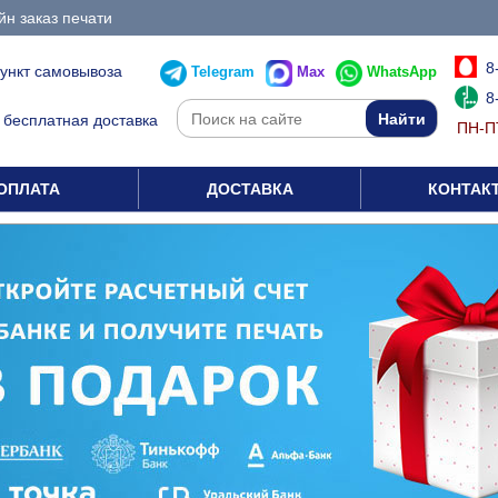
н заказ печати
8
пункт самовывоза
Telegram
Max
WhatsApp
8
бесплатная доставка
ПН-ПТ
ОПЛАТА
ДОСТАВКА
КОНТАК