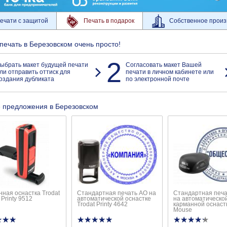
ечати с защитой
Печать в подарок
Собственное произ
 печать в Березовском очень просто!
2
ыбрать макет будущей печати
Согласовать макет Вашей
ли отправить оттиск для
печати в личном кабинете или
оздания дубликата
по электронной почте
 предложения в Березовском
ная оснастка Trodat
Стандартная печать АО на
Стандартная печ
 Printy 9512
автоматической оснастке
на автоматическо
Trodat Printy 4642
карманной оснаст
Mouse
★★★
★★★
★★★★★
★★★★★
★★★★★
★★★★★