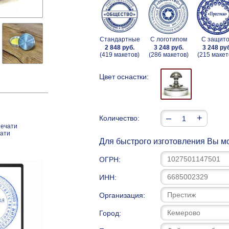
Стандартные
С логотипом
С защит
2 848 руб.
3 248 руб.
3 248 ру
(419 макетов)
(286 макетов)
(215 макет
Цвет оснастки:
–
+
Количество:
печати
чати
Для быстрого изготовления Вы мо
ОГРН:
ИНН:
Организация:
Город: