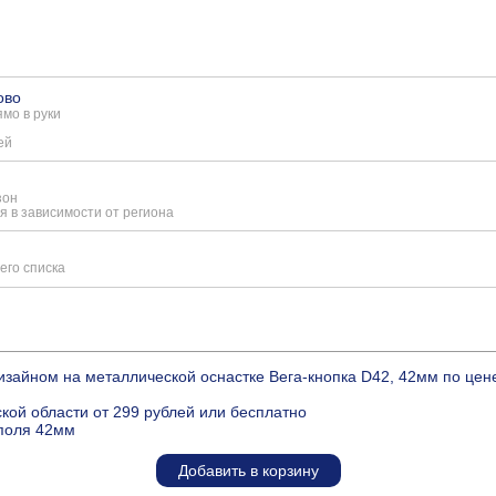
ово
мо в руки
ей
зон
я в зависимости от региона
его списка
зайном на металлической оснастке Вега-кнопка D42, 42мм по цен
кой области от 299 рублей или бесплатно
 поля 42мм
Добавить в корзину