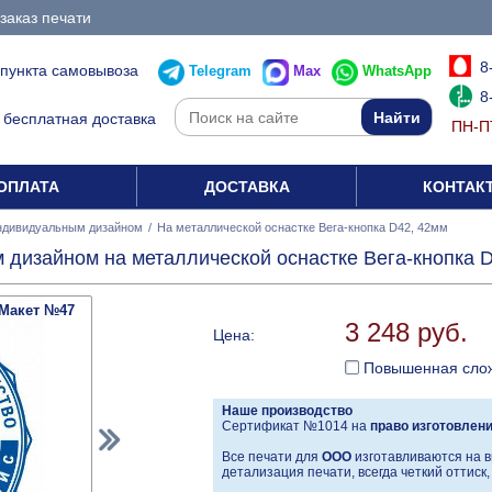
заказ печати
8
 пункта самовывоза
Telegram
Max
WhatsApp
8
бесплатная доставка
ПН-ПТ
ОПЛАТА
ДОСТАВКА
КОНТАК
ндивидуальным дизайном
/
На металлической оснастке Вега-кнопка D42, 42мм
дизайном на металлической оснастке Вега-кнопка 
Макет №47
3 248 руб.
Цена:
Повышенная сло
Наше производство
Сертификат №1014 на
право изготовлен
Все печати для
ООО
изготавливаются на в
детализация печати, всегда четкий оттиск