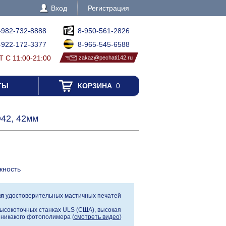
Вход
Регистрация
-982-732-8888
8-950-561-2826
-922-172-3377
8-965-545-6588
 С 11:00-21:00
zakaz@pechati142.ru
ТЫ
КОРЗИНА
0
D42, 42мм
жность
ия
удостоверительных мастичных печатей
ысокоточных станках ULS (США), высокая
, никакого фотополимера (
смотреть видео
)