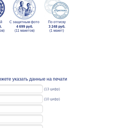
ой
С защитным фото
По оттиску
б.
4 699 руб.
3 248 руб.
ов)
(11 макетов)
(1 макет)
жете указать данные на печати
(13 цифр)
(10 цифр)