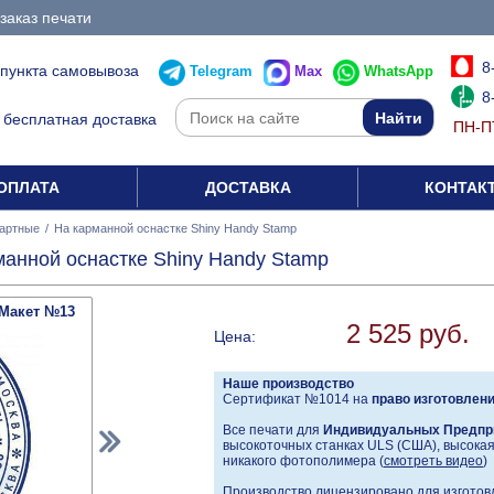
заказ печати
8
 пункта самовывоза
Telegram
Max
WhatsApp
8
бесплатная доставка
ПН-ПТ
ОПЛАТА
ДОСТАВКА
КОНТАК
артные
/
На карманной оснастке Shiny Handy Stamp
манной оснастке Shiny Handy Stamp
Макет №13
2 525 руб.
Цена:
Наше производство
Сертификат №1014 на
право изготовлен
Все печати для
Индивидуальных Предпр
высокоточных станках ULS (США), высокая 
никакого фотополимера (
смотреть видео
)
Производство лицензировано для изготовл