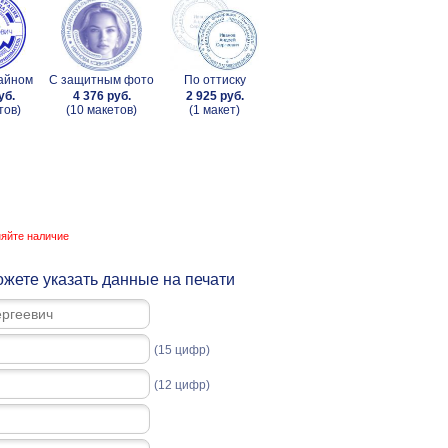
зайном
С защитным фото
По оттиску
уб.
4 376 руб.
2 925 руб.
тов)
(10 макетов)
(1 макет)
няйте наличие
жете указать данные на печати
(15 цифр)
(12 цифр)