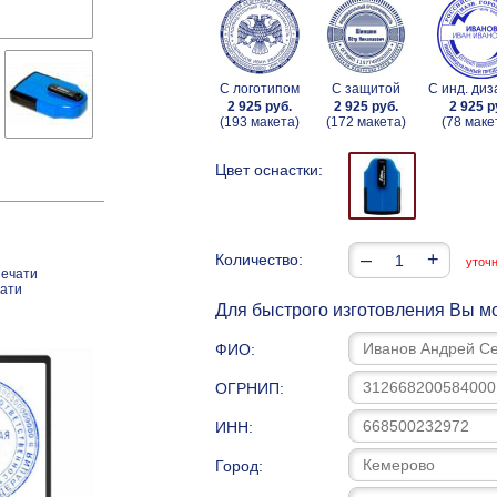
С логотипом
С защитой
С инд. ди
2 925 руб.
2 925 руб.
2 925 р
(193 макета)
(172 макета)
(78 маке
Цвет оснастки:
–
+
Количество:
уточ
печати
чати
Для быстрого изготовления Вы мо
ФИО:
ОГРНИП:
ИНН:
Город: