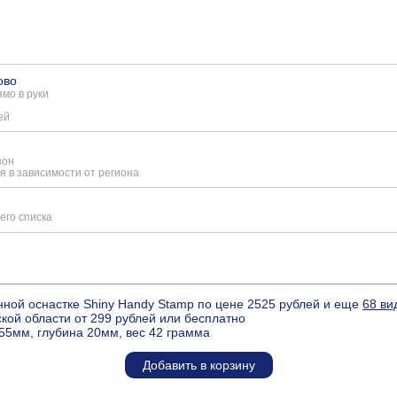
ово
мо в руки
ей
зон
я в зависимости от региона
его списка
нной оснастке Shiny Handy Stamp по цене 2525 рублей и еще
68 ви
кой области от 299 рублей или бесплатно
55мм, глубина 20мм, вес 42 грамма
Добавить в корзину