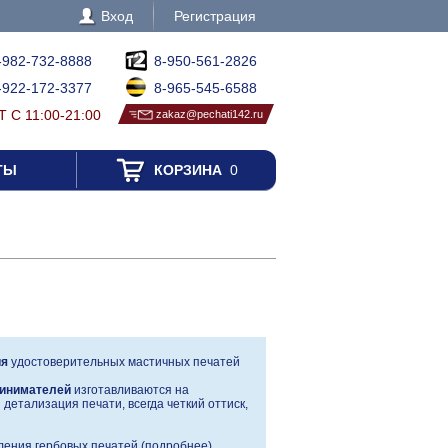
Вход
Регистрация
-982-732-8888
8-950-561-2826
-922-172-3377
8-965-545-6588
 С 11:00-21:00
zakaz@pechati142.ru
ТЫ
КОРЗИНА
0
ия
удостоверительных мастичных печатей
инимателей
изготавливаются на
детализация печати, всегда четкий оттиск,
ения гербовых печатей (
подробнее
)